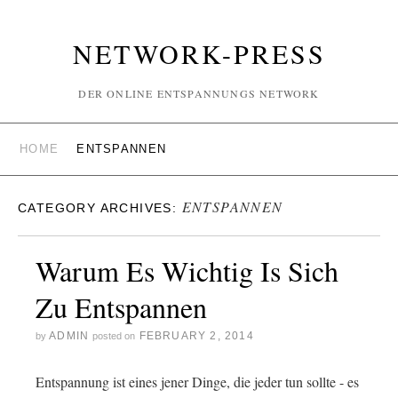
NETWORK-PRESS
DER ONLINE ENTSPANNUNGS NETWORK
HOME
ENTSPANNEN
ENTSPANNEN
CATEGORY ARCHIVES:
Warum Es Wichtig Is Sich
Zu Entspannen
ADMIN
FEBRUARY 2, 2014
by
posted on
Entspannung ist eines jener Dinge, die jeder tun sollte - es