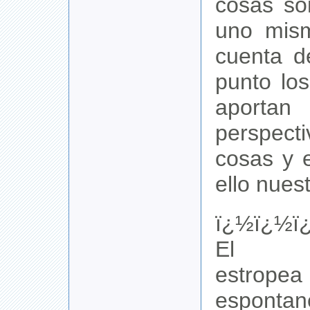
cosas so
uno mism
cuenta d
punto lo
aportan
perspec
cosas y 
ello nues
ï¿½ï¿½ï
El vo
estropea
espont