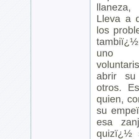
llaneza,
Lleva a 
los probl
tambiï¿
uno m
voluntar
abrir s
otros. E
quien, c
su empeï
esa zan
quizï¿½ 