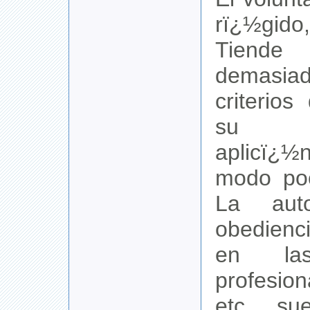
rï¿½gido
Tiend
demasiad
criterio
su in
aplicï
modo poc
La aut
obedienc
en las
profesiona
etc., su