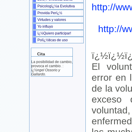
http://ww
Psicologï¿½a Evolutiva
Provida Perï¿½
Virtudes y valores
http://
Yo influyo
ï¿½Quiero participar!
Polï¿½ticas de uso
ï¿½ï¿½ï
Cita
La posibilidad de cambio,
El volun
provoca el cambio. :
ï¿½ngel Ossorio y
error en
Gallardo.
de la vol
exceso 
volunta
enferme