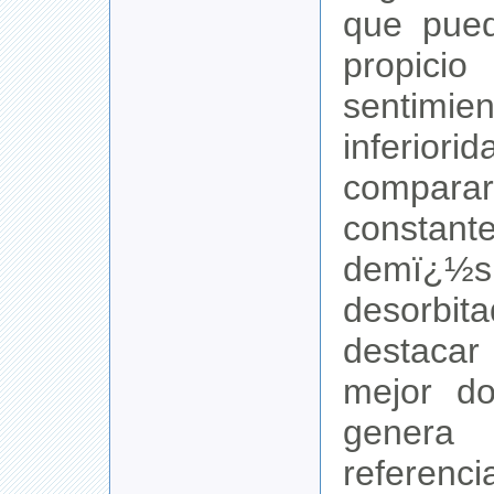
que pued
propi
senti
inferior
comparar
constant
demï¿
desorbit
destacar
mejor do
genera 
refer