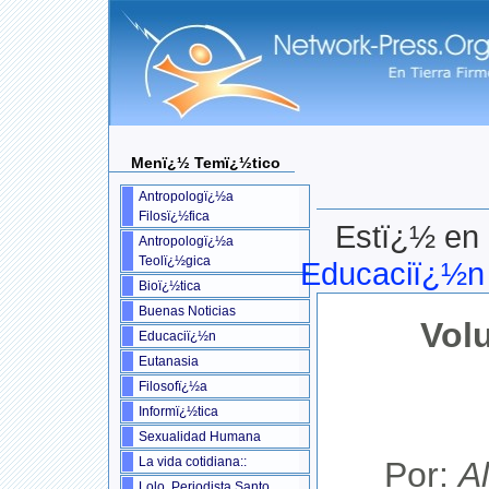
Menï¿½ Temï¿½tico
Antropologï¿½a
Filosï¿½fica
Estï¿½ en 
Antropologï¿½a
Teolï¿½gica
Educaciï¿½n
Bioï¿½tica
Buenas Noticias
Vol
Educaciï¿½n
Eutanasia
Filosofï¿½a
Informï¿½tica
Sexualidad Humana
La vida cotidiana::
Por:
A
Lolo, Periodista Santo