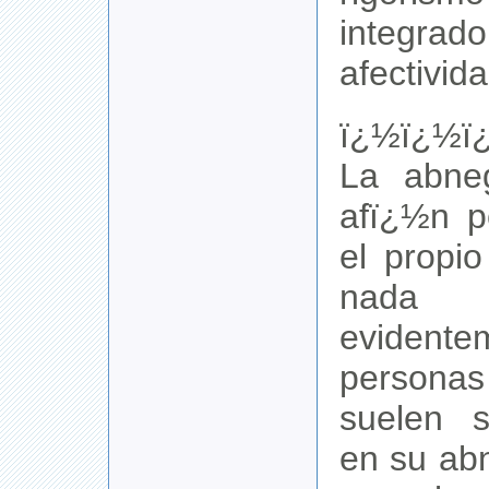
integr
afectivid
ï¿½ï¿½ï
La abne
afï¿½n p
el propi
nad
evident
personas
suelen s
en su ab