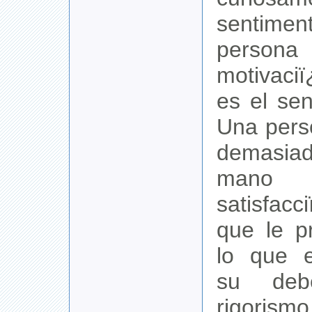
sentime
persona 
motivaci
es el sen
Una pers
demasi
man
satisfacci
que le p
lo que 
su deb
rigori