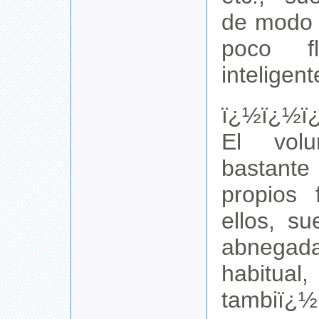
de modo 
poco fl
inteligent
ï¿½ï¿½ï
El volun
bastan
propios 
ellos, s
abneg
habit
tambiï¿