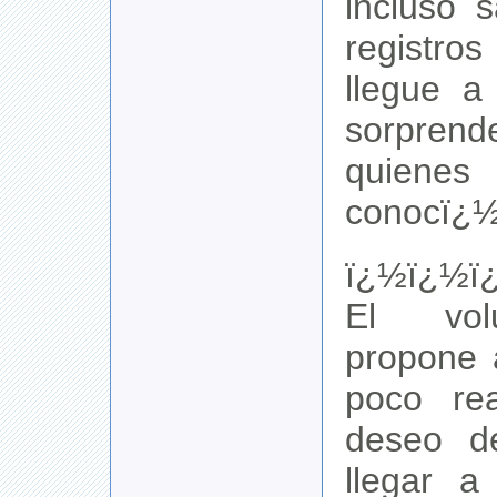
incluso 
registro
llegue a
sorpren
quien
conocï¿½
ï¿½ï¿½ï
El volu
propone 
poco rea
deseo de
llegar 