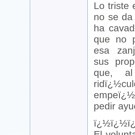
Lo triste
no se da
ha cavad
que no p
esa zan
sus prop
que, a
ridï¿½cul
empeï¿
pedir ayu
ï¿½ï¿½ï
El volunt