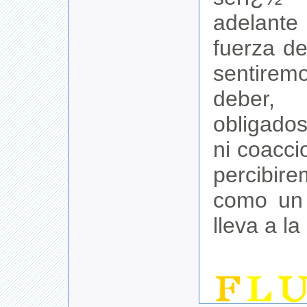
adelant
fuerza d
sentirem
deber
obligado
ni coacc
percibir
como un 
lleva a la