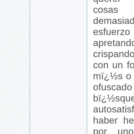
cosas
demas
esfuerzo 
apretan
crispand
con un f
mï¿½s o 
ofusca
bï¿½s
autosati
haber he
por uno