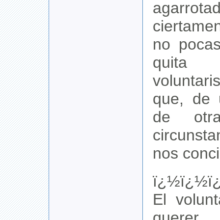
agarr
ciertame
no pocas
quit
volunta
que, de
de otr
circunst
nos conci
ï¿½ï¿½ï
El volun
querer 