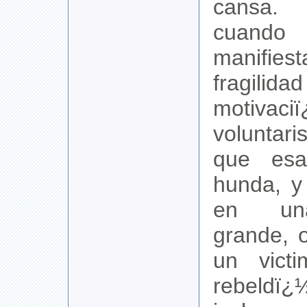
cansa. 
cuand
manifies
fragil
motivaci
voluntari
que esa
hunda, y
en un
grande, 
un vict
rebeldï¿½