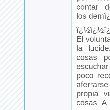
contar 
los demï
ï¿½ï¿½ï
El volunt
la lucid
cosas p
escucha
poco rec
aferrarse
propia v
cosas. A