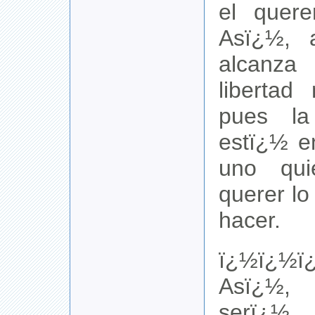
el quere
Asï¿½, 
alcanza
libertad
pues la
estï¿½ e
uno qui
querer l
hacer.
ï¿½ï¿½ï
Asï¿½,
serï¿½