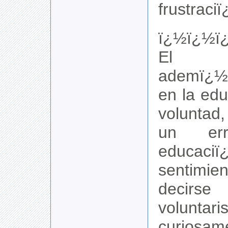
frustraci
ï¿½ï¿½ï
El vol
ademï¿½
en la ed
voluntad
un er
educaci
sentimie
decir
volunt
curiosam