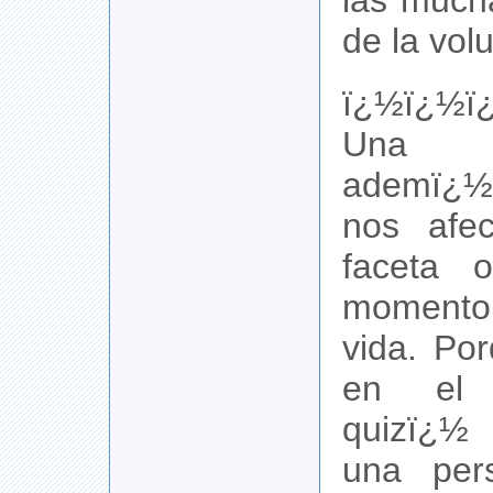
las much
de la vol
ï¿½ï¿½ï
Una e
ademï¿½s
nos afe
faceta 
momento
vida. Po
en el v
quizï¿½
una per