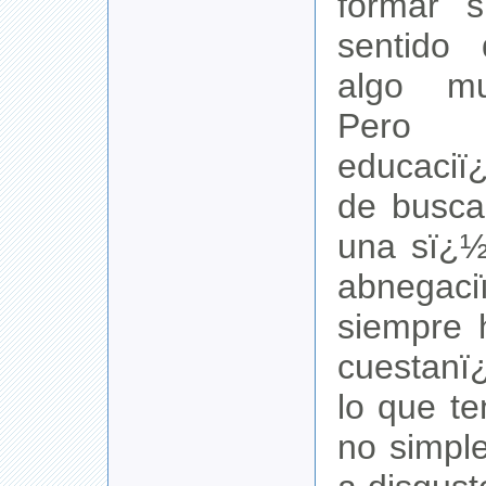
formar s
sentido
algo mu
Pero 
educaciï
de busca
una sï¿½
abnegac
siempre 
cuestanï
lo que t
no simpl