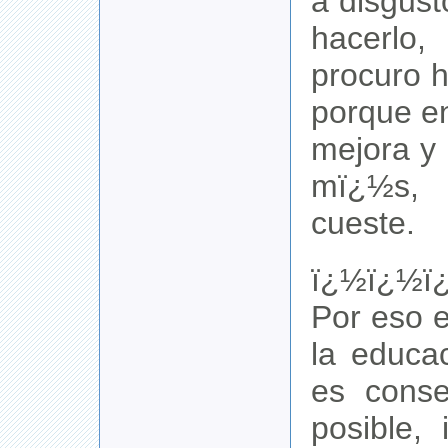
a disgus
hacerl
procuro h
porque e
mejora y
mï¿½s,
cueste.
ï¿½ï¿½ï
Por eso e
la educa
es conse
posible, 