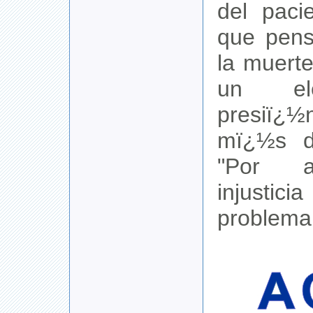
del pacie
que pens
la muerte
un el
presiï¿
mï¿½s dï
"Por a
injustic
problema