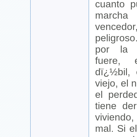
cuanto p
marcha 
vencedor
peligroso
por la 
fuere, 
dï¿½bil,
viejo, el 
el perde
tiene de
viviend
mal. Si 