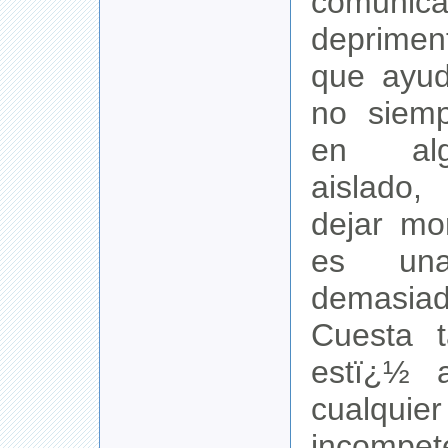
comunica
deprimen
que ayud
no siemp
en al
aislado
dejar mo
es una
demasia
Cuesta 
estï¿½ 
cualquier
incompet