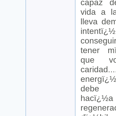
capaz d
vida a l
lleva de
intentï
consegui
tener m
que v
caridad
energï¿
debe 
hac
regener