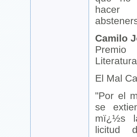
hacer
absteners
Camilo J
Premi
Literatur
El Mal C
"Por el 
se exti
mï¿½s l
licitud 