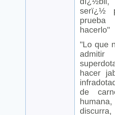
dï¿½bil
serï¿½ 
prueba 
hacerlo"
"Lo que 
admit
superdo
hacer ja
infradot
de carn
humana,
discurra