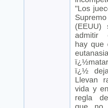
"Los juec
Supre
(EEUU) 
admitir
hay que d
eutana
ï¿½mata
ï¿½ deja
Llevan r
vida y e
regla de
que no 