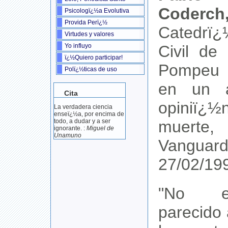
Coderch
Psicologï¿½a Evolutiva
Provida Perï¿½
Catedrï¿
Virtudes y valores
Civil de
Yo influyo
ï¿½Quiero participar!
Pompeu F
Polï¿½ticas de uso
en un a
Cita
opiniï¿½
La verdadera ciencia
enseï¿½a, por encima de
muert
todo, a dudar y a ser
ignorante. :
Miguel de
Unamuno
Vanguard
27/02/199
"No e
parecido