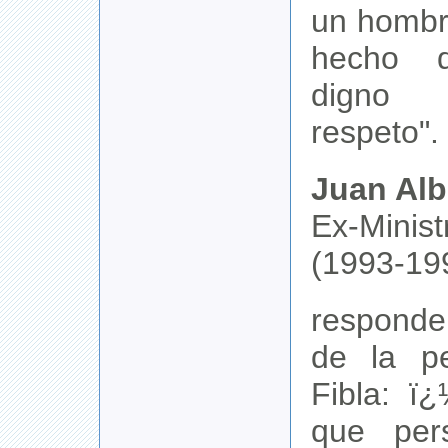
un hombre
hecho d
digno 
respeto".
Juan Alb
Ex-Minis
(1993-19
responde
de la pe
Fibla: ï
que per