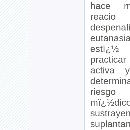
hace mo
reac
despenal
eutanas
estï¿½ 
practica
activa 
determin
riesgo
mï¿½di
sustr
suplanta