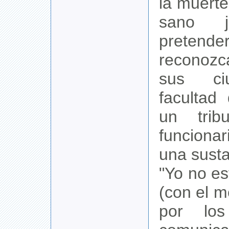
la muerte
sano j
pretende
reconozc
sus ci
facultad
un trib
funciona
una sustan
"Yo no e
(con el 
por lo