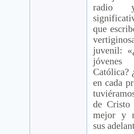
radio
significat
que escrib
vertiginos
juvenil: 
jóvene
Católica? 
en cada pr
tuviéram
de Cristo 
mejor y 
sus adelan