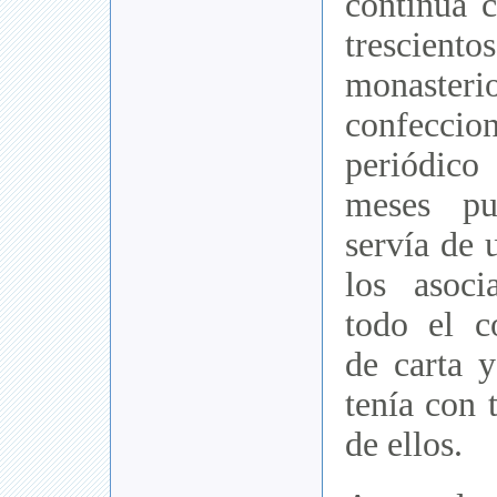
continua c
trescient
monaste
confeccio
periódic
meses pu
servía de 
los asoci
todo el c
de carta y
tenía con 
de ellos.