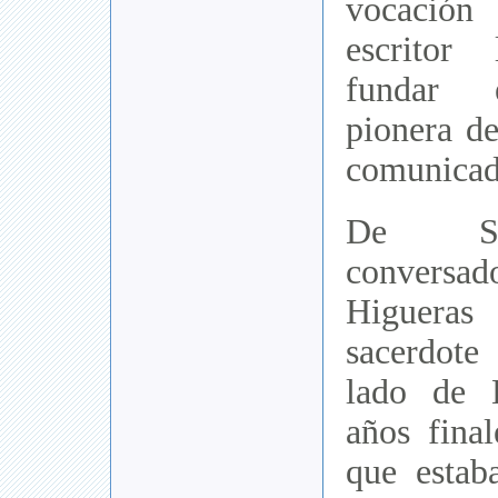
vocación 
escritor
fundar e
pionera de
comunicado
De Si
conversa
Higuera
sacerdot
lado de 
años fina
que estab