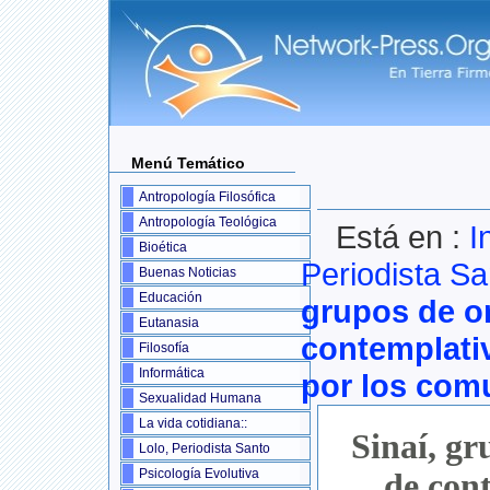
Menú Temático
Antropología Filosófica
Antropología Teológica
Está en :
I
Bioética
Periodista Sa
Buenas Noticias
Educación
grupos de o
Eutanasia
contemplati
Filosofía
Informática
por los com
Sexualidad Humana
La vida cotidiana::
Sinaí, gr
Lolo, Periodista Santo
Psicología Evolutiva
de con