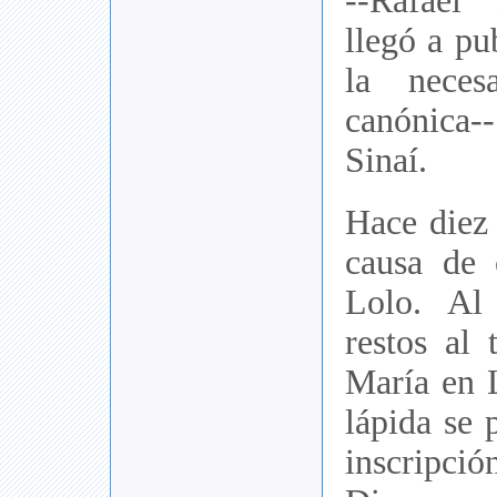
--Rafael
llegó a pu
la neces
canónica--
Sinaí.
Hace diez 
causa de 
Lolo. Al 
restos al
María en L
lápida se 
inscripc