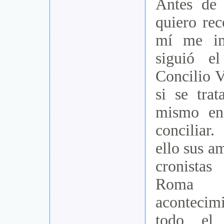
Antes de 
quiero rec
mí me im
siguió el
Concilio V
si se trat
mismo en
conciliar
ello sus a
cronista
Roma 
aconteci
todo el 