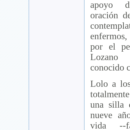
apoyo d
oración d
contem
enfermos,
por el pe
Lozano 
conocido 
Lolo a lo
totalment
una silla
nueve año
vida --