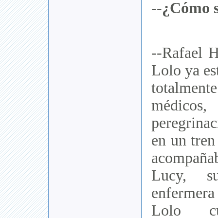
--¿Cómo s
--Rafael 
Lolo ya es
totalme
médico
peregrina
en un tren
acompañab
Lucy, s
enfermera 
Lolo cu