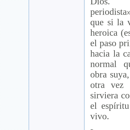
Dios. 
periodis
que si la 
heroica (e
el paso pr
hacia la c
normal q
obra suya,
otra vez
sirviera c
el espírit
vivo.