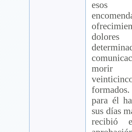
esos 
encomenda
ofrecim
dolor
determi
comunica
morir
veintici
formados.
para él h
sus días m
recibió 