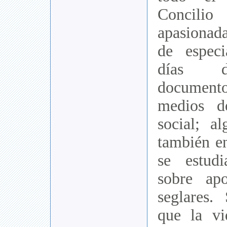
Concilio
apasiona
de especi
días d
documen
medios d
social; a
también en
se estud
sobre ap
seglares.
que la v