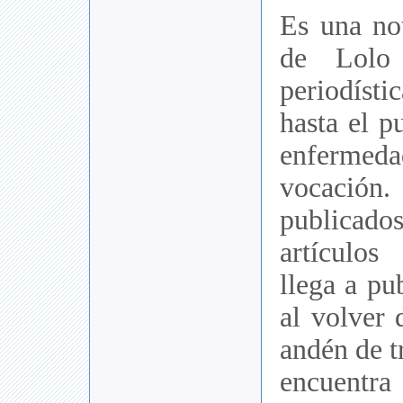
Es una not
de Lolo 
periodísti
hasta el p
enferme
vocación. 
publicado
artículo
llega a pu
al volver 
andén de t
encuentra