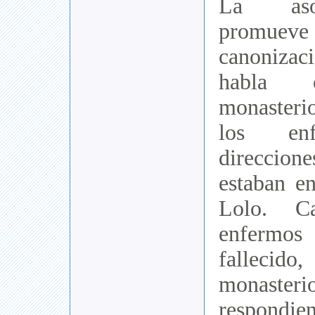
La aso
promuev
canonizac
habla c
monasteri
los enf
direcci
estaban en
Lolo. C
enfermo
falleci
monas
respond