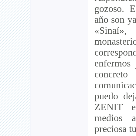
gozoso. 
año son ya
«Sinaí»,
monas
correspon
enfermos 
concre
comunica
puedo dej
ZENIT e
medios a
preciosa t