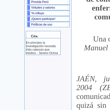
Provida Perú
enfer
Virtudes y valores
Yo influyo
comu
¡Quiero participar!
Políticas de uso
Cita
Una o
En principio la
Manuel 
investigación necesita
más cabezas que
medios. :
Severo Ochoa
JAÉN, ju
2004 (ZEN
comunicad
quizá sin 