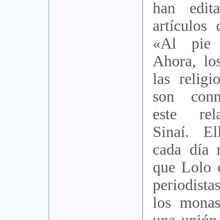
han edit
artículos 
«Al pie 
Ahora, lo
las religi
son conm
este rel
Sinaí. El
cada día 
que Lolo 
periodista
los monas