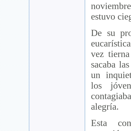
noviembre
estuvo cie
De su pr
eucarística
vez tiern
sacaba las
un inquie
los jóve
contagiab
alegría.
Esta co