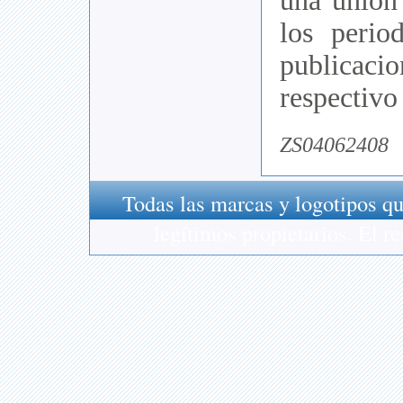
una unión
los perio
public
respectivo
ZS04062408
Todas las marcas y logotipos qu
legítimos propietarios. El 