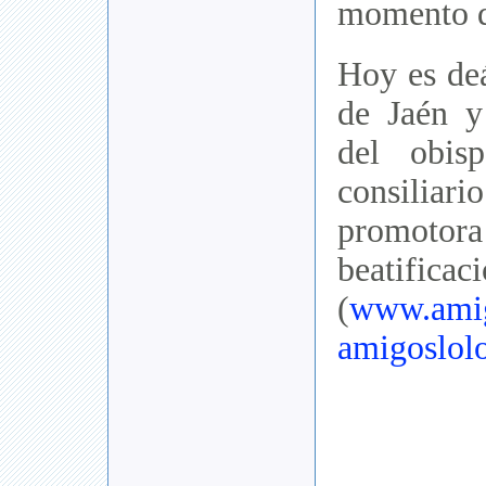
momento d
Hoy es deá
de Jaén y 
del obis
consiliari
promotora
beatificac
(
www.amig
amigoslo