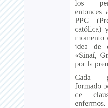
los per
entonces 
PPC (Pro
católica) 
momento e
idea de 
«Sinaí, G
por la pre
Cada g
formado p
de clau
enfermos.