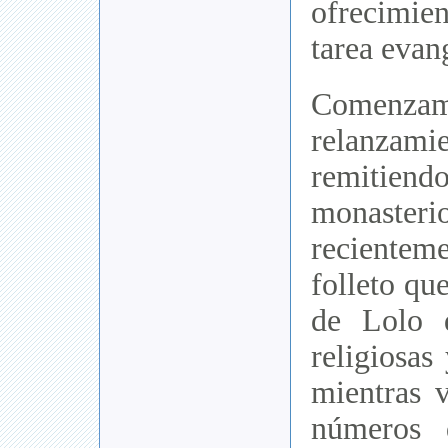
ofrecimie
tarea evan
Comen
relanzami
remiti
monasteri
reciente
folleto qu
de Lolo 
religiosas
mientras v
números 