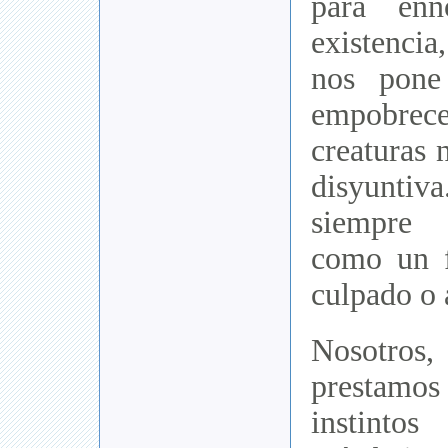
para enn
existenci
nos pone
empobrec
creaturas 
disyunt
siempre 
como un f
culpado o 
Nosotros
prestamos 
instintos