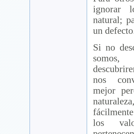
ignorar 
natural; p
un defecto
Si no des
somos
descubrir
nos conv
mejor per
naturale
fácilmen
los val
pertenecen