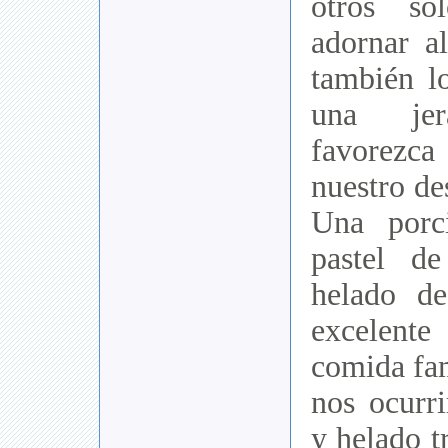
otros só
adornar al
también lo
una jer
favorezc
nuestro de
Una porc
pastel d
helado de
excelente
comida fam
nos ocurri
y helado t