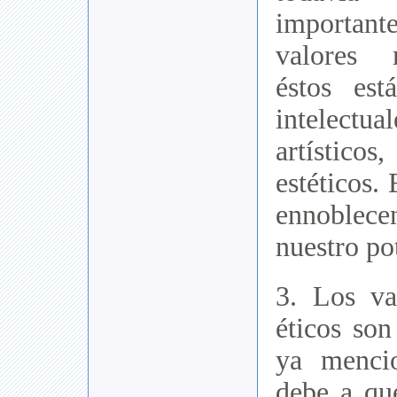
importa
valores 
éstos est
intelectu
artístic
estéticos.
ennoblece
nuestro po
3. Los va
éticos son
ya menci
debe a qu