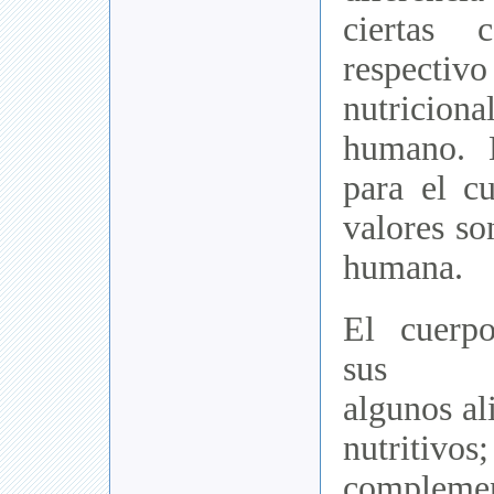
ciertas
respec
nutriciona
humano. 
para el c
valores so
humana.
El cuerp
sus req
algunos a
nutrit
compl