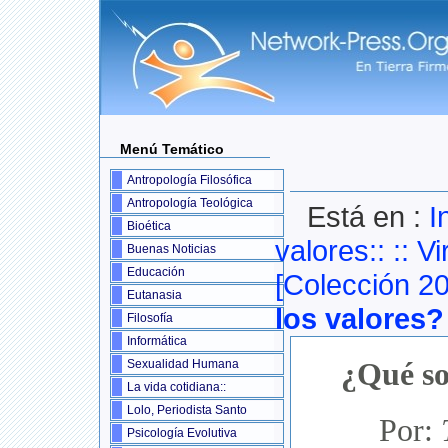
Menú Temático
Antropología Filosófica
Antropología Teológica
Está en :
I
Bioética
valores::
::
Vi
Buenas Noticias
Educación
[Colección 2
Eutanasia
los valores?
Filosofía
Informática
¿Qué so
Sexualidad Humana
La vida cotidiana::
Lolo, Periodista Santo
Por:
Psicología Evolutiva