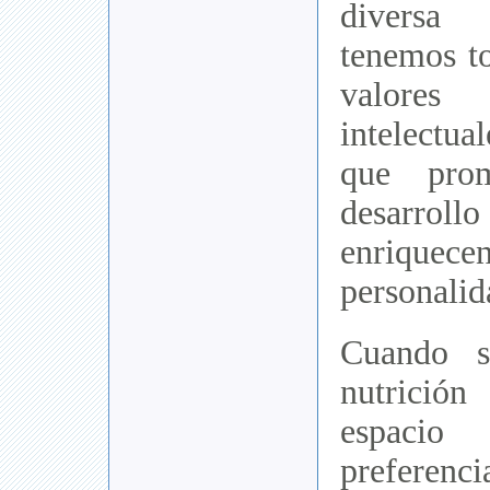
diversa
tenemos t
valores
intelectu
que prom
desarro
enrique
personalid
Cuando s
nutrició
espaci
preferenc