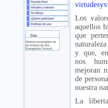
virtudesyv
Provida Perú
Virtudes y valores
Yo influyo
Los valo
¡Quiero participar!
aquellos b
Políticas de uso
que perte
Cita
naturalez
Vivimos sumergidos en
un océano de aire. :
Evangelista Torriceli.
y que, en
nos huma
mejoran n
de persona
nuestra na
La libert