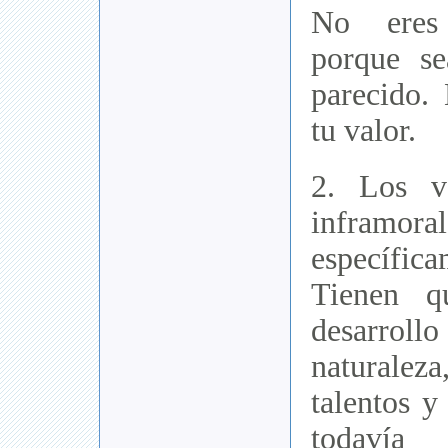
No eres
porque s
parecido.
tu valor.
2. Los v
infram
específic
Tienen q
desarrol
naturale
talentos y
todavía