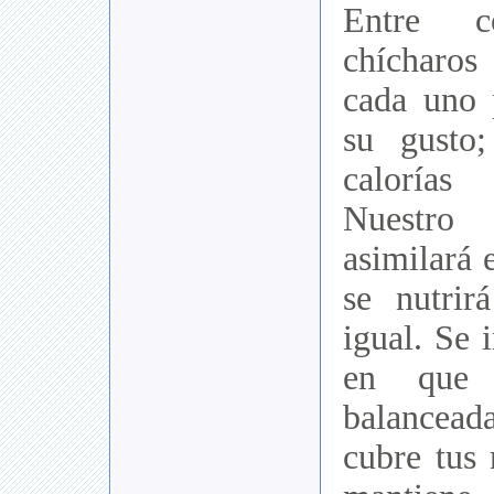
Entre co
chícharos 
cada uno 
su gusto
calorías
Nuestr
asimilará 
se nutri
igual. Se 
en que 
balancead
cubre tus 