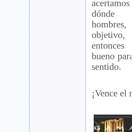
acertamo
dónde 
hombres, 
objetiv
entonces
bueno para
sentido.
¡Vence el 