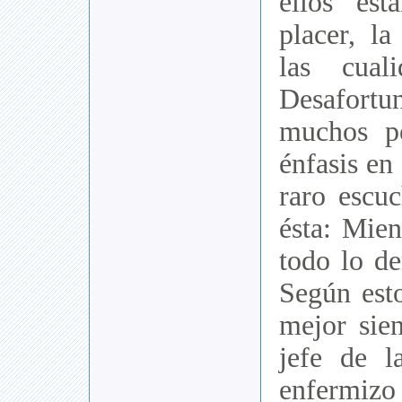
ellos est
placer, la
las cuali
Desafortu
muchos p
énfasis en
raro escu
ésta: Mien
todo lo d
Según esto
mejor sie
jefe de 
enfermizo