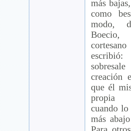
más bajas
como bes
modo, de
Boecio, 
cortesan
escribi
sobresale
creación 
que él mi
propia 
cuando lo 
más abajo 
Para otros