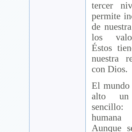
tercer n
permite in
de nuestra
los valo
Éstos tie
nuestra r
con Dios.
El mundo 
alto u
sencill
humana 
Aunque s