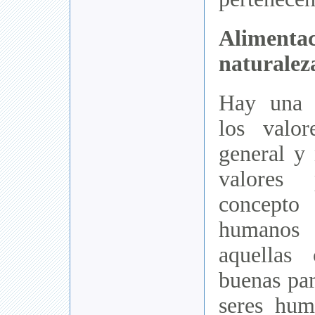
Alime
naturalez
Hay una d
los valo
general y 
valores 
concept
humanos
aquellas
buenas pa
seres hu