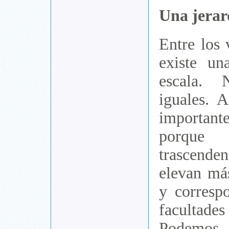
Una jerar
Entre los 
existe un
escala.
iguales. 
importan
porqu
trascende
elevan má
y corresp
facultad
Podemos 