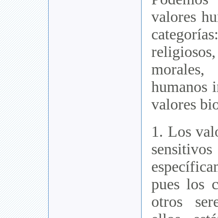
valores h
categorí
religios
morales
humanos i
valores bi
1. Los val
sensit
específic
pues los 
otros ser