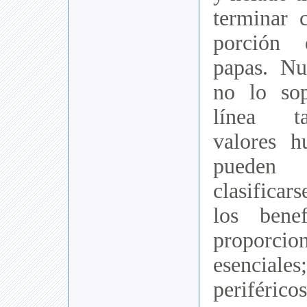
terminar 
porción
papas. Nu
no lo sop
línea t
valores 
pueden 
clasificar
los bene
proporcio
esenciale
periféricos