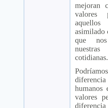
mejoran 
valores 
aquello
asimilado 
que nos
nuestra
cotidianas.
Podríamo
diferencia
humanos e
valores p
diferenci