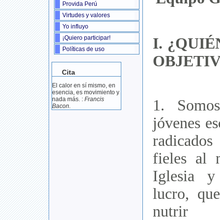
Provida Perú
Virtudes y valores
Yo influyo
¡Quiero participar!
I. ¿QUI
Políticas de uso
OBJETI
Cita
El calor en sí mismo, en
esencia, es movimiento y
nada más. :
Francis
1. Somo
Bacon.
jóvenes es
radicado
fieles al 
Iglesia 
lucro, qu
nutrir