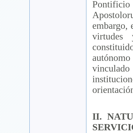
Pontif
Aposto
embargo, 
virtudes
constitu
autónomo 
vincul
institu
orientació
II. NAT
SERVICI