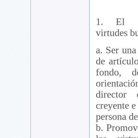
1. El e
virtudes b
a. Ser una
de artícul
fondo, d
orientac
director
creyente e
persona de
b. Promove