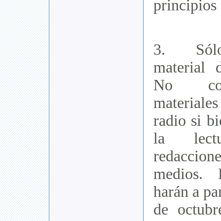
principios 
3. Sól
material d
No co
material
radio si b
la lec
redacci
medios. 
harán a pa
de octubr