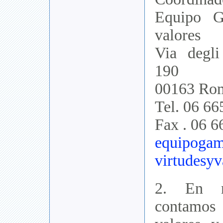
Equipo G
valores
Via degli
190
00163 Roma
Tel. 06 6
Fax . 06 
equipogam
virtudesyv
2. En n
contamo