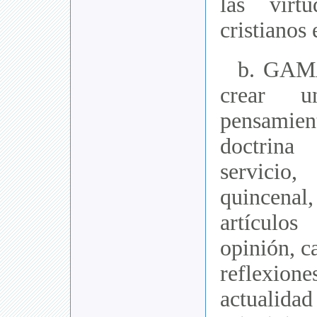
las virt
cristianos 
b. GAMA:
crear u
pensamie
doctrina
servic
quincenal,
artícul
opinión, ca
reflexione
actualidad