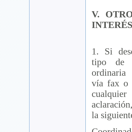
V. OTR
INTERÉ
1. Si des
tipo de 
ordinari
vía fax o 
cualqu
aclaración
la siguient
Coordinad