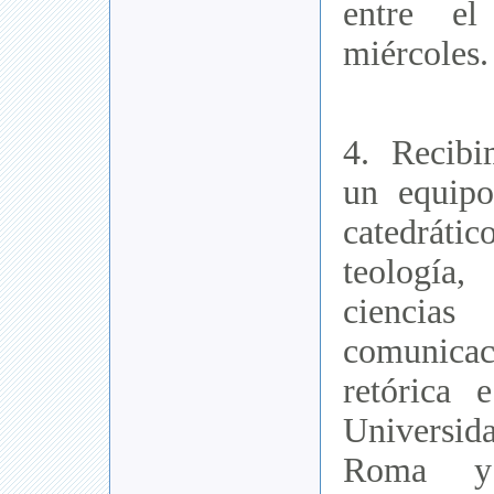
entre e
miércoles.
4. Recibi
un equip
catedrátic
teología
cienc
comunicaci
retórica 
Universi
Roma y