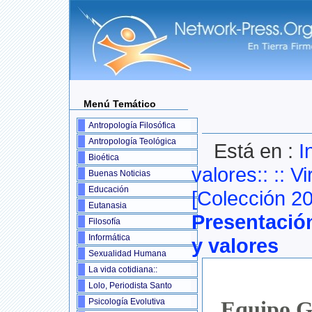
Menú Temático
Antropología Filosófica
Antropología Teológica
Está en :
I
Bioética
valores::
::
Vi
Buenas Noticias
Educación
[Colección 2
Eutanasia
Presentació
Filosofía
Informática
y valores
Sexualidad Humana
La vida cotidiana::
Lolo, Periodista Santo
Psicología Evolutiva
Equipo G