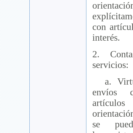
orien
explícita
con artícu
interés.
2. Cont
servicios:
a. Virtu
envíos q
artículos
orientació
se puede