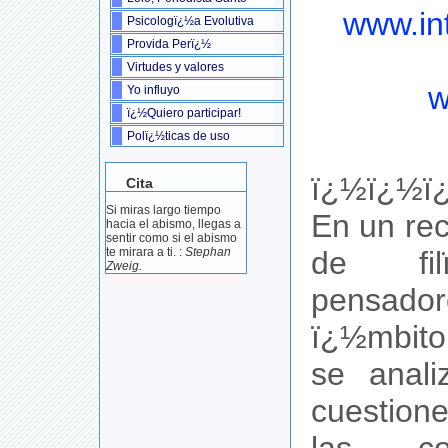
www.in
Psicologï¿½a Evolutiva
Provida Perï¿½
Virtudes y valores
w
Yo influyo
ï¿½Quiero participar!
Polï¿½ticas de uso
ï¿½ï¿½ï
Cita
Si miras largo tiempo
En un re
hacia el abismo, llegas a
sentir como si el abismo
de fil
te mirara a ti. :
Stephan
Zweig.
pensa
ï¿½mbito
se anali
cuestion