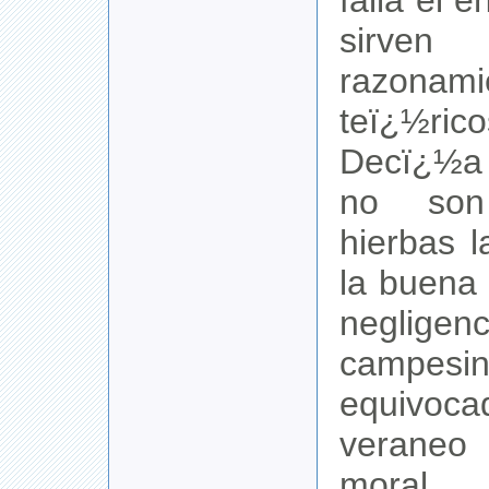
falla el 
sir
razonami
teï¿½rico
Decï¿½a
no son
hierbas 
la buena 
negli
campesin
equivoca
veraneo 
mora