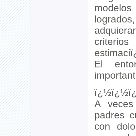
modelos
logrados
adqui
crit
estimaci
El ent
important
ï¿½ï¿½ï
A veces
padres c
con dolo