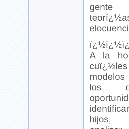
gente
teorï¿½
elocuenci
ï¿½ï¿½ï
A la ho
cuï¿½l
modelos
los q
oport
identifi
hijos, 