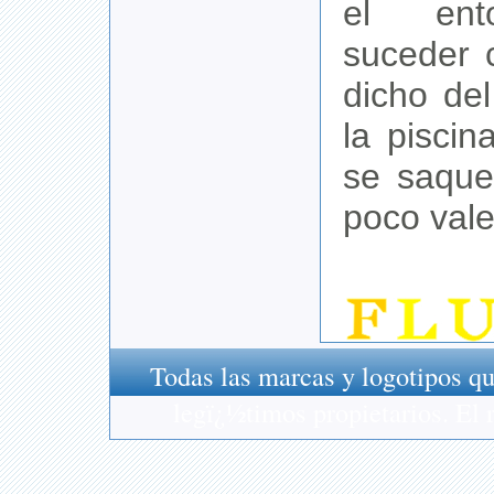
el ent
suceder 
dicho de
la piscin
se saque
poco vale
Todas las marcas y logotipos qu
legï¿½timos propietarios. El