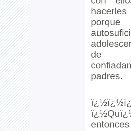
con ell
hacerl
porque
autosufic
adolesce
de 
confiada
padres.
ï¿½ï¿½ï
ï¿½Qu
entonces 