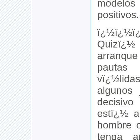
modelos
positivos.
ï¿½ï¿½ï
Quizï¿
arranqu
pauta
vï¿½lida
algunos 
decisiv
estï¿½ a
hombre o
tenga a