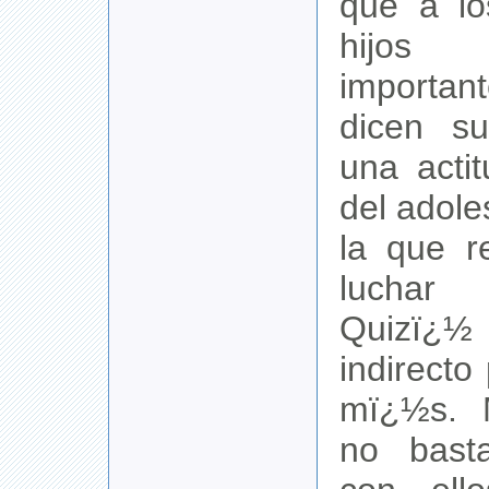
que a lo
hijos
importa
dicen s
una acti
del adole
la que re
luchar
Quizï
indirect
mï¿½s. 
no bast