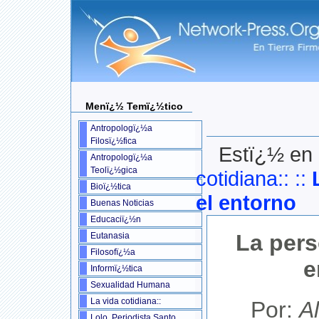
Menï¿½ Temï¿½tico
Antropologï¿½a
Filosï¿½fica
Estï¿½ en 
Antropologï¿½a
Teolï¿½gica
cotidiana::
::
Bioï¿½tica
el entorno
Buenas Noticias
Educaciï¿½n
La pers
Eutanasia
Filosofï¿½a
e
Informï¿½tica
Sexualidad Humana
La vida cotidiana::
Por:
A
Lolo, Periodista Santo