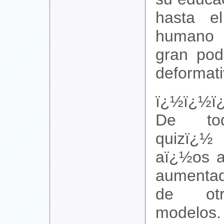
hasta el
humano 
gran pod
deformati
ï¿½ï¿½ï
De tod
quizï
aï¿½os a
aumentad
de ot
modelos.