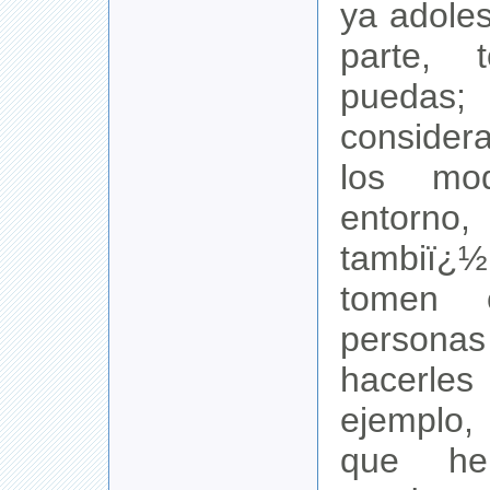
ya adole
parte, 
puedas; 
conside
los mo
entorn
tambiï¿½
tomen c
persona
hacerle
ejemplo,
que hem