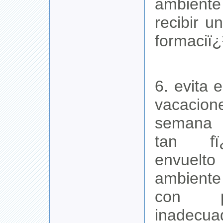
ambient
recibir 
formaciï
6. evita 
vacacion
semana 
tan fï
envue
ambient
con pla
inadecua