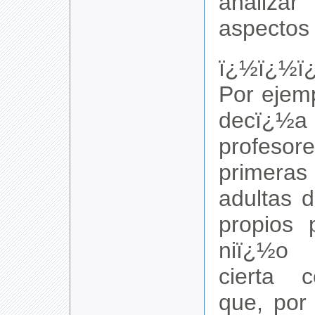
analiz
aspectos 
ï¿½ï¿½ï
Por ejem
decï¿
profeso
primer
adultas d
propios 
niï¿½o
cierta c
que, por 