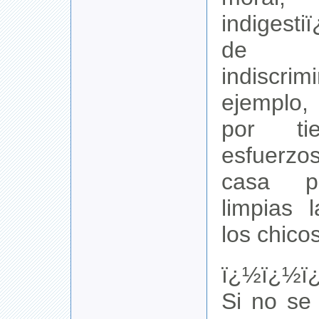
indigest
de te
indiscr
ejemplo,
por ti
esfuerz
casa p
limpias 
los chicos
ï¿½ï¿½ï
Si no se