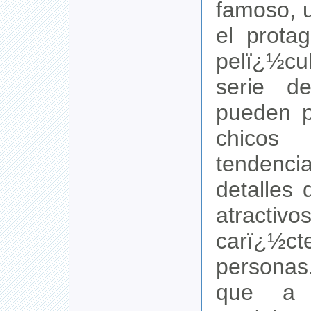
famoso, 
el prota
pelï¿½c
serie de
pueden p
chicos
tendenc
detalles
atract
carï¿½c
personas
que a 