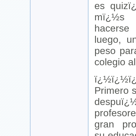
es quizï
mï¿½s
hacerse 
luego, u
peso para
colegio a
ï¿½ï¿½ï
Primero 
despu
profesor
gran pr
su educa