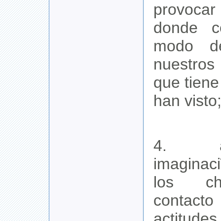
provocar
donde c
modo d
nuestros
que tiene
han visto
4. a
imaginac
los ch
contact
actitudes