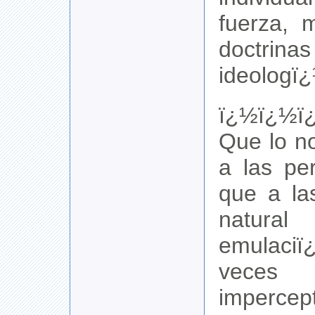
fuerza, 
doctrin
ideologï
ï¿½ï¿½ï
Que lo n
a las pe
que a la
natura
emulaci
vec
imperce