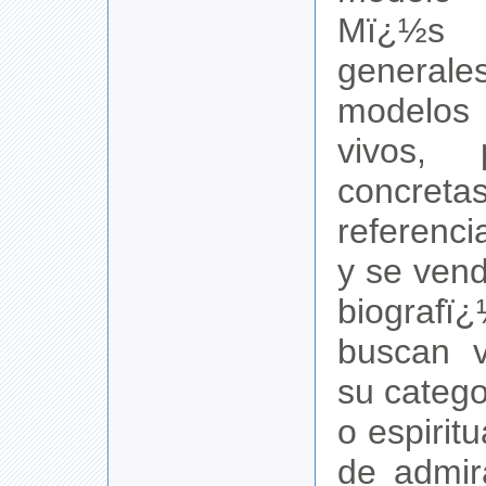
Mï¿½s
general
model
vivos, p
concreta
referenc
y se vend
biogra
buscan v
su categ
o espirit
de admir