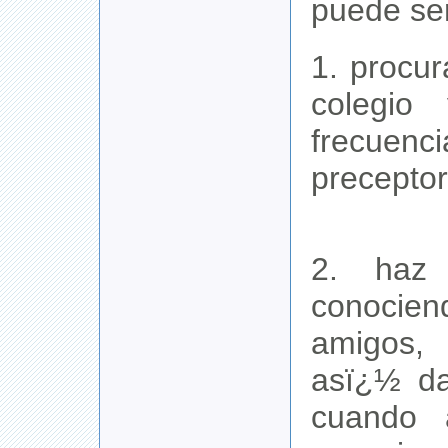
puede ser
1. procur
colegio
frecue
preceptor
2. haz 
conoci
amigos,
asï¿½ da
cuando 