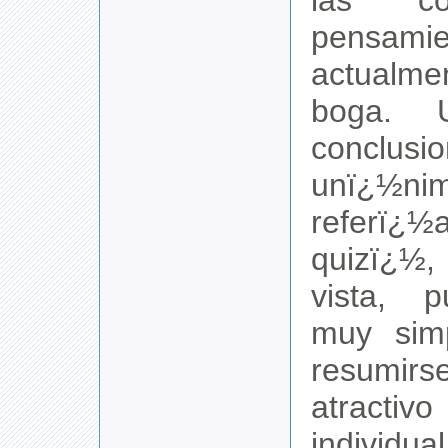
las co
pensamie
actualm
boga. 
conclus
unï¿½
referï¿
quizï¿½
vista, 
muy sim
resumir
atractiv
individu