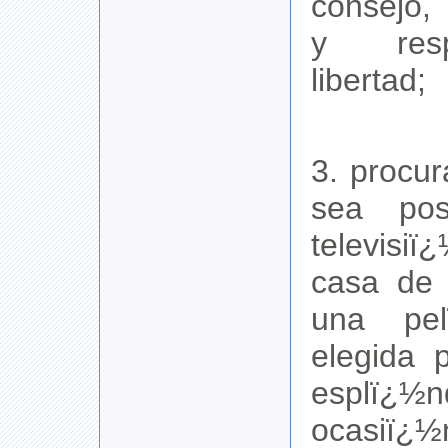
consejo,
y res
libertad;
3. procu
sea pos
televisi
casa de 
una pel
elegida 
esplï¿½n
ocasi