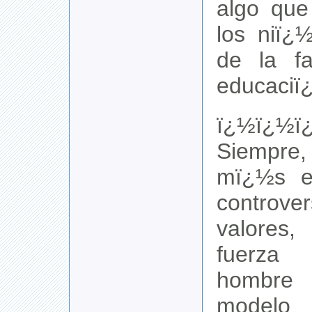
algo que
los niï¿
de la fa
educaciï
ï¿½ï¿½ï
Siempre,
mï¿½s e
controve
valores
fuerza 
hombre 
modelo 