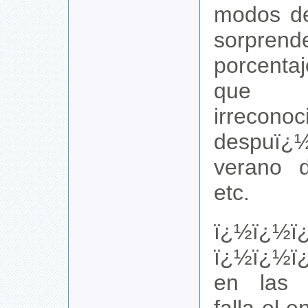
modos de
sorpr
porcenta
que 
irrecono
despu
verano d
etc.
ï¿½ï¿½ï
ï¿½ï¿½ï
en las 