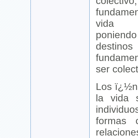
colec
fundamen
vida 
ponie
destinos 
fundame
ser colect
Los ï¿½n
la vida 
individuo
formas c
relacion