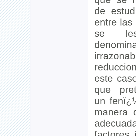
de estud
entre las
se le
denomin
irraz
reducci
este cas
que pret
un fenï
manera q
adecuad
factores