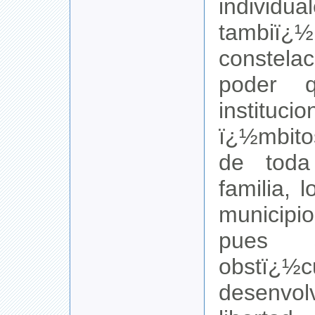
individua
tambi
constel
poder 
insti
ï¿½mbito
de toda
familia, 
municipi
pues 
obstï¿½
desenvol