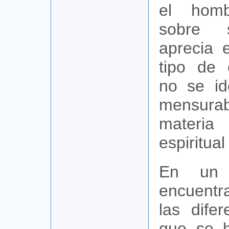
el homb
sobre 
aprecia 
tipo de 
no se id
mensura
mater
espiritua
En un p
encuentr
las dife
que se 