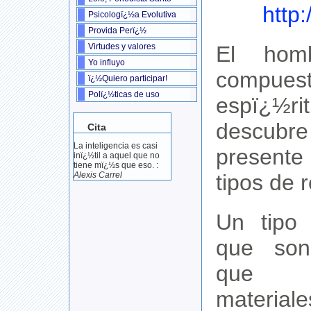
http
Psicologï¿½a Evolutiva
Provida Perï¿½
El hom
Virtudes y valores
Yo influyo
compuest
ï¿½Quiero participar!
Polï¿½ticas de uso
espï¿½
descu
Cita
La inteligencia es casi
presente
inï¿½til a aquel que no
tiene mï¿½s que eso. :
tipos de 
Alexis Carrel
Un tipo 
que son
qu
material