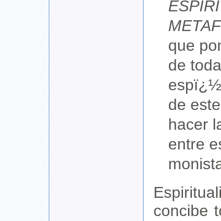
ESPIR
METAF
que po
de toda
espï¿½r
de est
hacer l
entre e
monista
Espiritu
concibe t