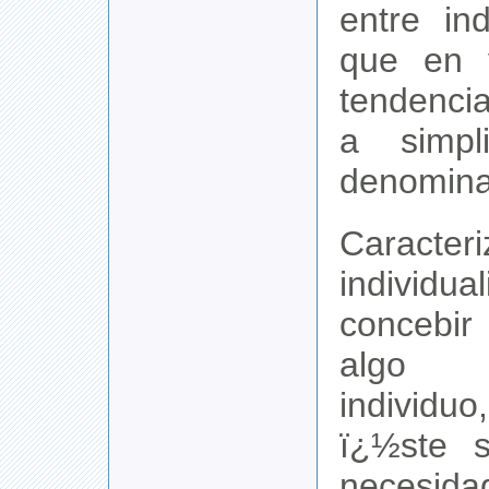
entre in
que en 
tendenci
a simpl
denomina 
Carac
indivi
concebir
algo 
individ
ï¿½ste s
necesid