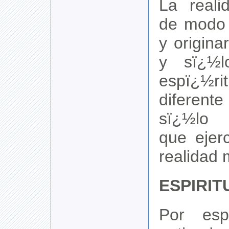
La reali
de modo 
y origina
y sï¿½l
espï¿½
diferent
sï¿½lo 
que ejer
realidad 
ESPIRIT
Por espi