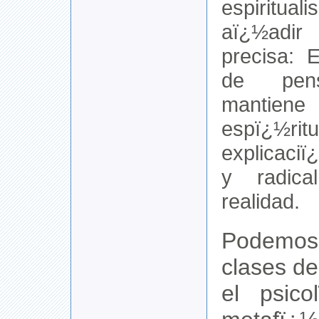
espiritu
aï¿½adi
precisa: 
de pens
mantien
espï¿
explicaci
y radic
realidad.
Podemos
clases de
el psico