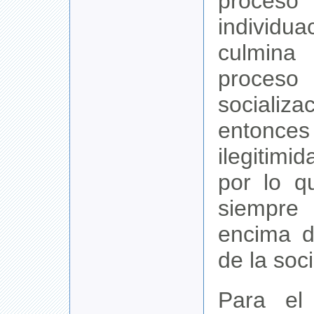
pro
individ
culmina
pro
socializ
entonc
ilegitimi
por lo q
siempre
encima d
de la so
Para el 