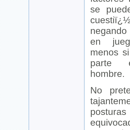
se puede
cuestiï¿
negando 
en jue
menos si
parte e
hombre.
No pret
tajante
posturas
equivo