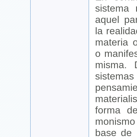
sistema 
aquel pa
la realid
materia 
o manife
misma. 
sist
pensa
materia
forma d
monismo 
base de 