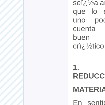
seï¿½alar
que lo 
uno pod
cuenta 
buen 
crï¿½tico
1. V
REDUCC
MATERI
En senti