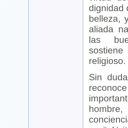
dignidad d
belleza, 
aliada n
las bue
sostiene
religioso.
Sin duda
reconoc
import
hombre,
concienc