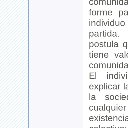
comunid
forme pa
individu
partida
postula q
tiene val
comunida
El indiv
explicar 
la soci
cualqu
existen