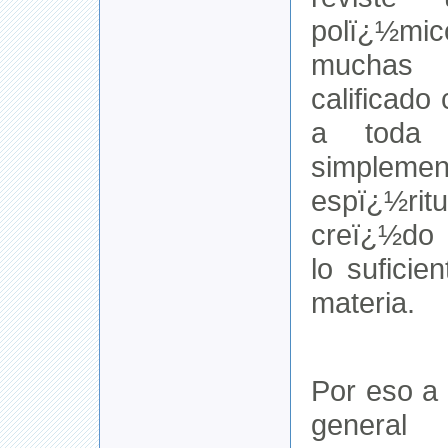
polï¿½m
muchas 
calificado
a toda 
simpleme
espï¿½ri
creï¿½do
lo suficie
materia.
Por eso a
general