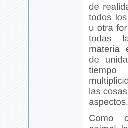
de reali
todos lo
u otra fo
todas l
materia 
de unid
tiempo 
multipli
las cosas
aspectos
Como cu