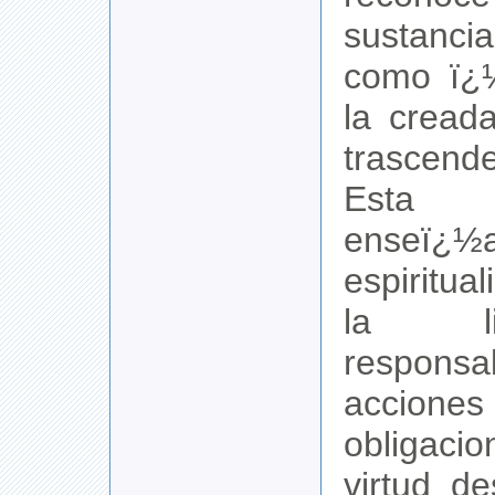
sustanci
como ï¿½
la cread
trascen
Esta 
ense
espiritua
la li
responsa
acciones
obligacio
virtud de