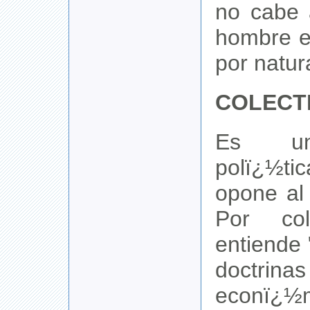
no cabe 
hombre e
por natur
COLECT
Es un
polï¿½
opone al 
Por col
entiende 
doctrina
econï¿