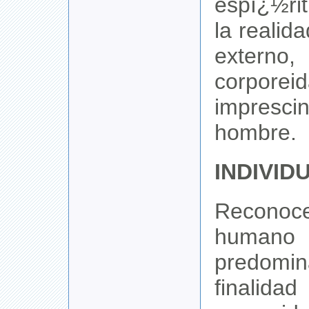
espï¿½ri
la reali
exte
corporei
impresci
hombre.
INDIVID
Reconoce
human
predo
finalidad