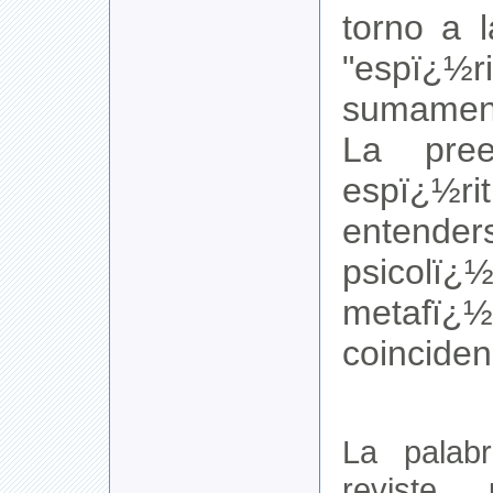
torno a 
"espï¿½ri
sumament
La pree
espï¿½
entender
psicolï¿½
metafï¿
coinciden
La palabr
reviste 