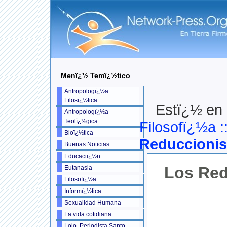
Menï¿½ Temï¿½tico
Antropologï¿½a
Filosï¿½fica
Estï¿½ en 
Antropologï¿½a
Teolï¿½gica
Filosofï¿½a
:
Bioï¿½tica
Reduccioni
Buenas Noticias
Educaciï¿½n
Los Re
Eutanasia
Filosofï¿½a
Informï¿½tica
Sexualidad Humana
La vida cotidiana::
Lolo, Periodista Santo