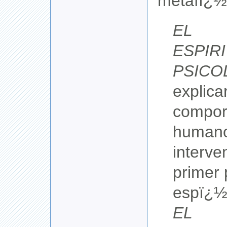
metafï¿½
EL
ESPIR
PSICO
explicar
compor
humano
interve
primer p
espï¿½r
EL