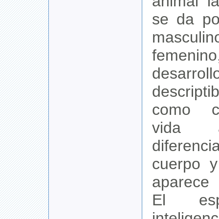
animal l
se da po
mascu
femen
desar
descript
como cu
vida 
diferen
cuerpo y
aparece
El esp
inteli