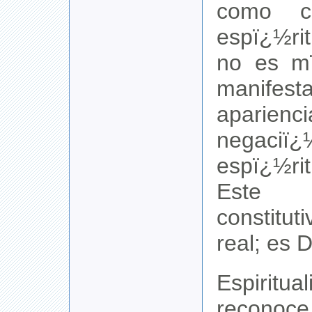
como co
espï¿½ri
no es m
manifest
apar
negac
espï¿½r
Este 
constitu
real; es 
Espiritua
reco