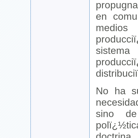
propugna
en comu
med
produc
sistema
produ
distribuc
No ha s
necesida
sino de
polï¿½t
doctrin