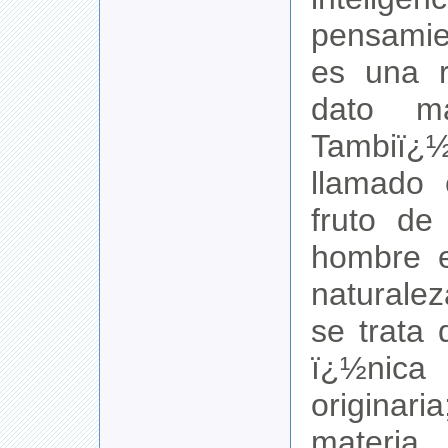
pensami
es una r
dato mat
Tambiï¿
llamado 
fruto de
hombre e
naturale
se trata 
ï¿½nica
origina
materia