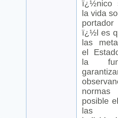
ï¿½nico 
la vida so
portado
ï¿½l es 
las meta
el Estad
la fu
garan
observa
normas
posible e
las l