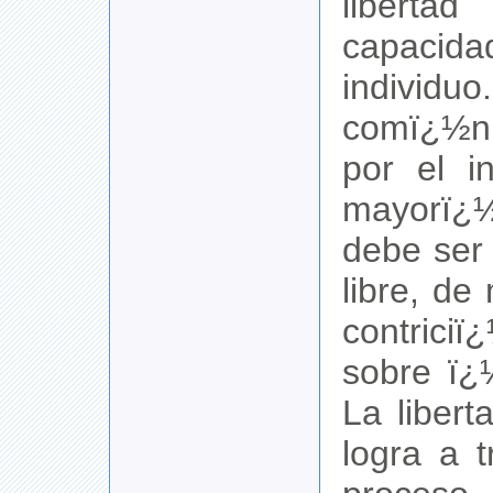
libert
capacida
individ
comï¿½n 
por el i
mayorï¿
debe ser
libre, d
contrici
sobre ï¿½
La libert
logra a 