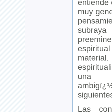
entiende
muy gene
pensa
sub
preemin
espirit
material
espiritu
una
ambigï¿
siguiente
Las con