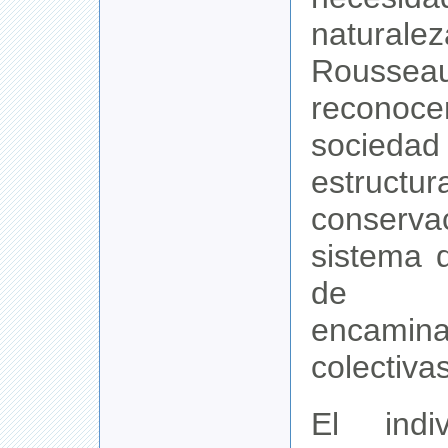
natural
Rouss
recon
socieda
estructur
conserv
sistema 
de ac
encamin
colectivas
El indi