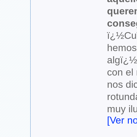
quere
conseg
ï¿½Cu
hemos
algï¿½
con el 
nos di
rotund
muy il
[Ver no