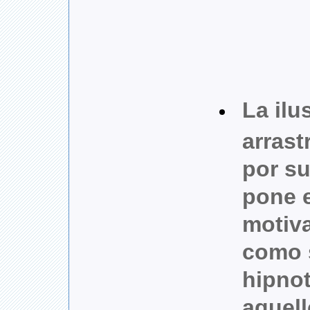
La ilu
arrastr
por su
pone 
motiv
como 
hipnot
aquel