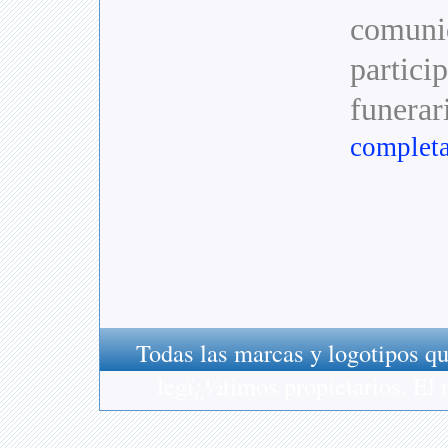
comuni
particip
funerar
completa
Todas las marcas y logotipos qu
legï¿½timos propietarios. El