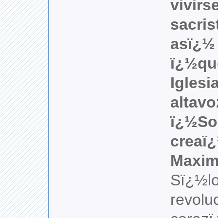
vivirs
sacris
asï¿½ 
ï¿½que
Iglesi
altavo
ï¿½So
creaï
Maximi
Sï¿½lo
revolu
corazï