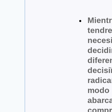
Mient
tendr
neces
decidi
difere
decis
radica
modo 
abarc
compr