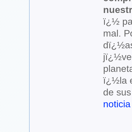
nuestr
ï¿½ pa
mal. P
dï¿½a
jï¿½ve
planet
ï¿½la 
de sus 
notici