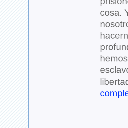
prision
cosa. 
nosotr
hacern
profun
hemos 
esclav
libertad
comple