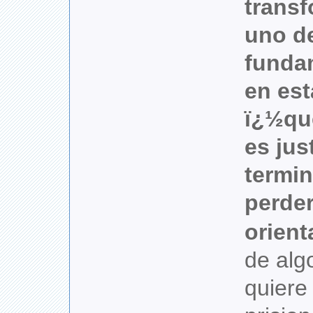
trans
uno de
funda
en est
ï¿½qu
es jus
termi
perder
orient
de alg
quiere 