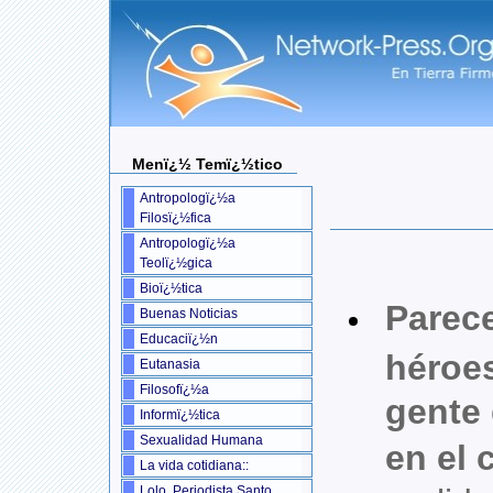
Menï¿½ Temï¿½tico
Antropologï¿½a
Filosï¿½fica
Antropologï¿½a
Teolï¿½gica
Bioï¿½tica
Parece
Buenas Noticias
Educaciï¿½n
héroe
Eutanasia
Filosofï¿½a
gente
Informï¿½tica
Sexualidad Humana
en el 
La vida cotidiana::
Lolo, Periodista Santo