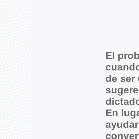
El pro
cuando
de ser
sugere
dictad
En lug
ayudar
conver