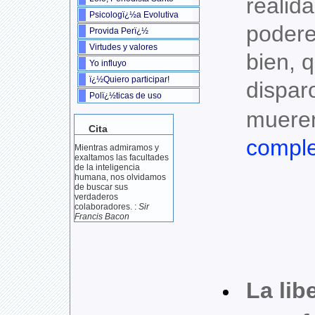
realid
Psicologï¿½a Evolutiva
podere
Provida Perï¿½
Virtudes y valores
bien, q
Yo influyo
ï¿½Quiero participar!
dispar
Polï¿½ticas de uso
muere
Cita
comple
Mientras admiramos y
exaltamos las facultades
de la inteligencia
humana, nos olvidamos
de buscar sus
verdaderos
colaboradores. :
Sir
Francis Bacon
La lib