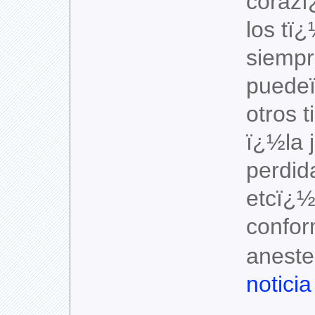
los tï
siempr
puede
otros 
ï¿½la 
perdid
etcï¿½
confo
aneste
notici