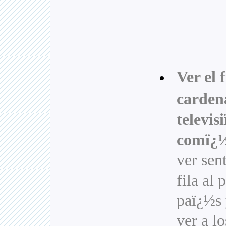
Ver el 
carden
televis
comï¿
ver sen
fila al 
paï¿½s
ver a l