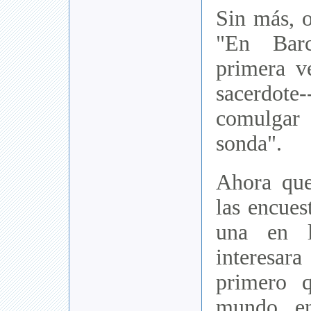
Sin más, o
"En Barc
primera v
sacerdot
comulgar 
sonda".
Ahora qu
las encues
una en 
interes
primero q
mundo e