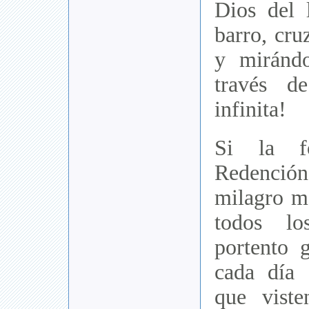
Dios del 
barro, cru
y miránd
través d
infinita!
Si la f
Redenci
milagro m
todos lo
portento 
cada día
que vist