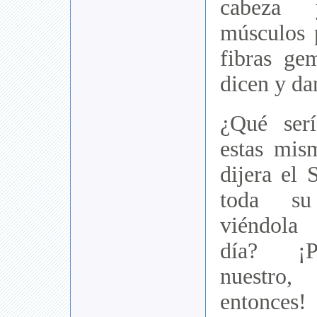
cabeza 
músculos 
fibras ge
dicen y da
¿Qué ser
estas mis
dijera el 
toda su
viéndola
día? ¡P
nuestro
entonces!