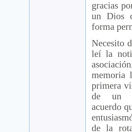
gracias po
un Dios 
forma per
Necesito d
leí la not
asociació
memoria l
primera vis
de un p
acuerdo q
entusiasm
de la rot