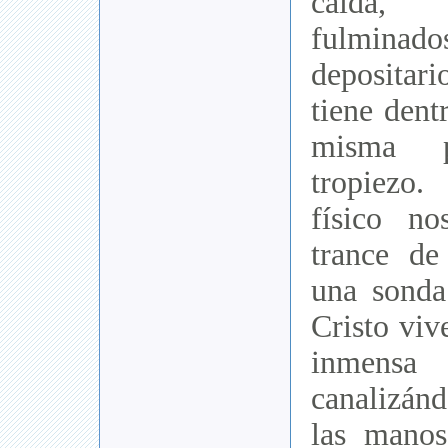
caída
fulminad
deposita
tiene dent
misma p
tropiezo
físico n
trance de
una sonda
Cristo viv
inmen
canalizán
las mano