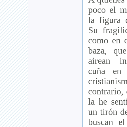
poco el 
la figura 
Su fragil
como en e
baza, que
airean i
cuña en 
cristia
contrario,
la he sen
un tirón d
buscan el