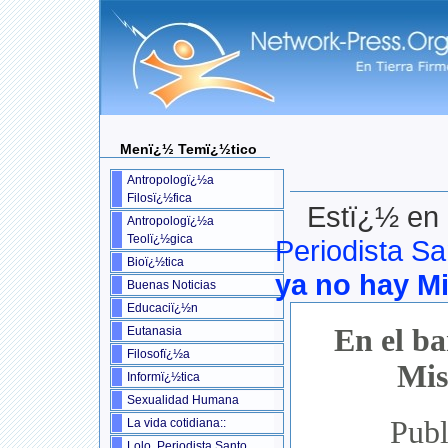
Menï¿½ Temï¿½tico
Antropologï¿½a
Filosï¿½fica
Estï¿½ en 
Antropologï¿½a
Teolï¿½gica
Periodista Sa
Bioï¿½tica
ya no hay M
Buenas Noticias
Educaciï¿½n
En el ba
Eutanasia
Filosofï¿½a
Mis
Informï¿½tica
Sexualidad Humana
Publ
La vida cotidiana::
Lolo, Periodista Santo