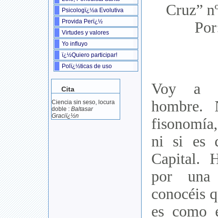
Cruz” n
Psicologï¿½a Evolutiva
Provida Perï¿½
Por
Virtudes y valores
Yo influyo
ï¿½Quiero participar!
Polï¿½ticas de uso
Voy a h
Cita
hombre. 
Ciencia sin seso, locura
doble :
Baltasar
Graciï¿½n
fisonomía,
ni si es
Capital. 
por una
conocéis q
es como 