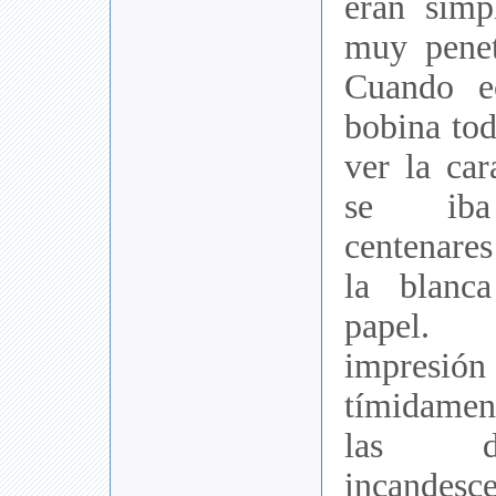
eran simp
muy penet
Cuando e
bobina to
ver la car
se iba
centenare
la blanca
papel.
impre
tímidamen
las d
incande