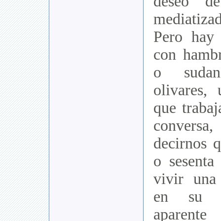
deseo d
mediatiza
Pero hay
con hambr
o sudan
olivares,
que trabaj
conversa,
decirnos q
o sesenta
vivir una 
en su l
aparent