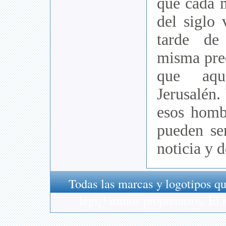
que cada 
del siglo 
tarde de
misma prec
que aqu
Jerusalén.
esos homb
pueden se
noticia y d
Todas las marcas y logotipos qu
legï¿½timos propietarios. El