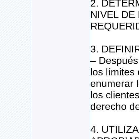
2. DETER
NIVEL DE
REQUERI
3. DEFINI
– Después 
los límites
enumerar l
los cliente
derecho de
4. UTILI