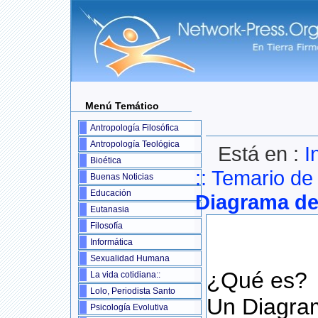
Menú Temático
Antropología Filosófica
Antropología Teológica
Está en :
I
Bioética
::
Temario de 
Buenas Noticias
Educación
Diagrama de
Eutanasia
Filosofía
Informática
Sexualidad Humana
¿Qué es?
La vida cotidiana::
Lolo, Periodista Santo
Un Diagram
Psicología Evolutiva