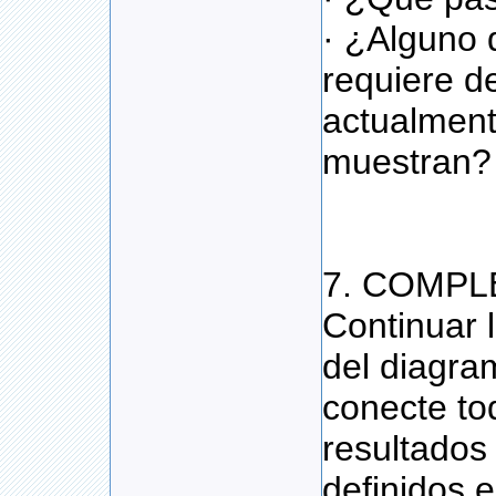
· ¿Alguno 
requiere d
actualment
muestran?
7. COMPL
Continuar 
del diagra
conecte to
resultados
definidos 