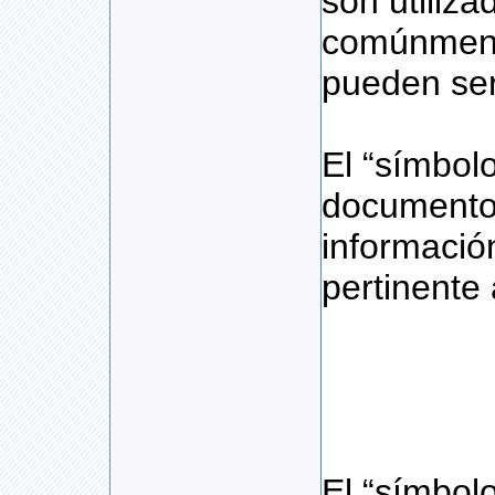
son utiliza
comúnment
pueden ser
El “símbolo
documento”
información
pertinente 
El “símbol