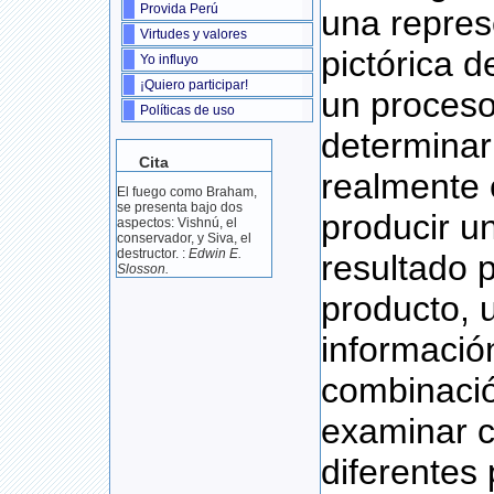
Provida Perú
una repres
Virtudes y valores
pictórica d
Yo influyo
¡Quiero participar!
un proceso,
Políticas de uso
determinar
Cita
realmente 
El fuego como Braham,
se presenta bajo dos
producir un
aspectos: Vishnú, el
conservador, y Siva, el
destructor. :
Edwin E.
resultado 
Slosson.
producto, u
informació
combinación
examinar 
diferentes