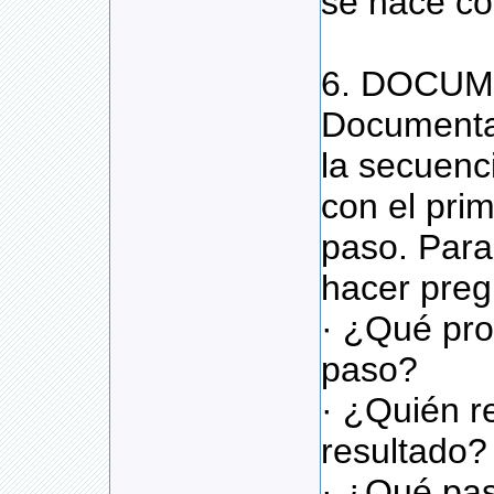
se hace co
6. DOCUM
Documenta
la secuen
con el prim
paso. Para
hacer pre
· ¿Qué pro
paso?
· ¿Quién r
resultado?
· ¿Qué pa