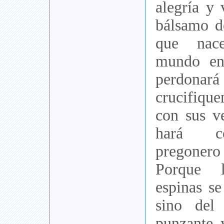
alegría y 
bálsamo de
que nac
mundo en
perdonar
crucifiqu
con sus v
hará co
pregone
Porque 
espinas se
sino del
punzante 