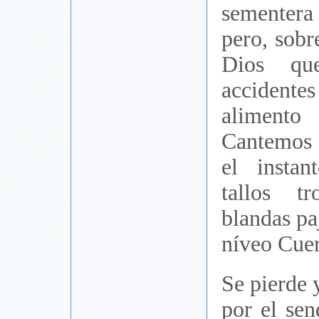
sementera 
pero, sobr
Dios qu
accident
aliment
Cantemos 
el insta
tallos t
blandas pa
níveo Cuer
Se pierde 
por el sen