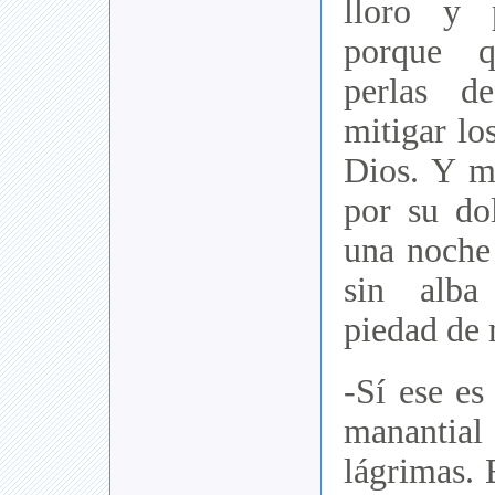
lloro y 
porque q
perlas d
mitigar lo
Dios. Y mi
por su dol
una noche 
sin alba
piedad de 
-Sí ese es
manantia
lágrimas.