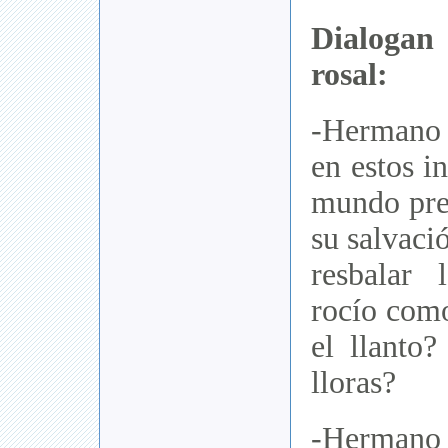
Dialogan
rosal:
-Hermano 
en estos i
mundo pres
su salvaci
resbalar 
rocío como
el llanto
lloras?
-Herman