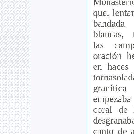
Monaster
que, lent
bandada
blancas,
las cam
oración h
en haces 
tornasola
graníti
empezaba a
coral de
desgrana
canto de 