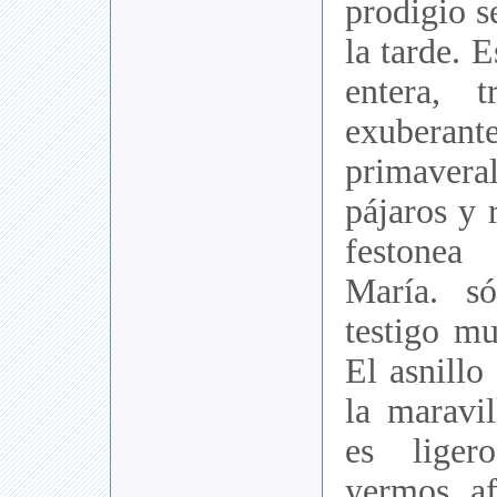
prodigio s
la tarde. 
entera, 
exubera
primavera
pájaros y r
festonea
María. s
testigo mu
El asnillo
la maravi
es liger
yermos af