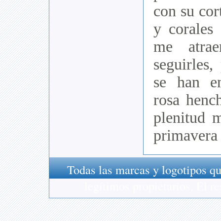
con su cor
y corales 
me atra
seguirles
se han e
rosa hench
plenitud 
primavera
Todas las marcas y logotipos qu
legítimos propietarios. El 