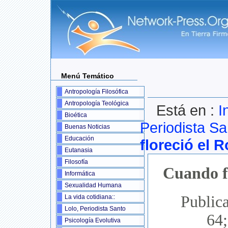
Menú Temático
Antropología Filosófica
Antropología Teológica
Está en :
I
Bioética
Periodista Sa
Buenas Noticias
Educación
floreció el R
Eutanasia
Filosofía
Cuando fl
Informática
Sexualidad Humana
Public
La vida cotidiana::
Lolo, Periodista Santo
64
Psicología Evolutiva