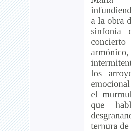
infundiend
a la obra 
sinfonía 
conciert
armónic
intermiten
los arroy
emocional
el murmul
que hab
desgran
ternura de 