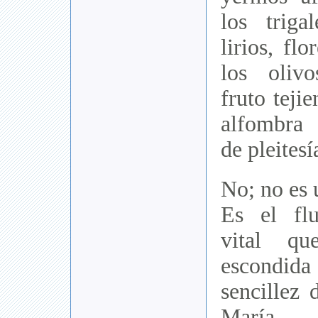
los triga
lirios, fl
los oliv
fruto teji
alfombra 
de pleitesí
No; no es 
Es el fl
vital qu
escondid
sencillez 
María