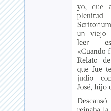
yo, que 
plenitu
Scritori
un viejo
leer es
«Cuando fl
Relato d
que fue te
judío co
José, hijo
Descans
reinaba la