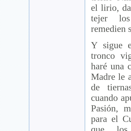
el lirio, 
tejer lo
remedien s
Y sigue 
tronco vi
haré una 
Madre le a
de tierna
cuando apu
Pasión, 
para el C
que los