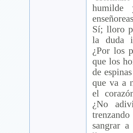
humilde 
enseñorea
Sí; lloro 
la duda 
¿Por los p
que los ho
de espinas
que va a n
el coraz
¿No adiv
trenzando
sangrar a