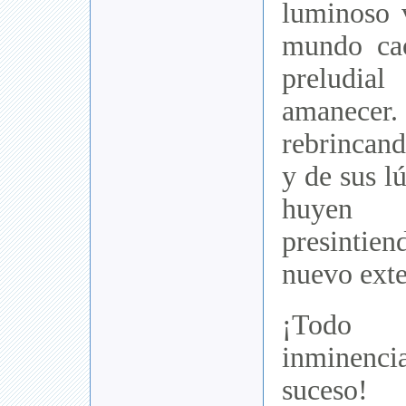
luminoso 
mundo caó
preludia
amanecer. 
rebrincand
y de sus l
huyen l
presintien
nuevo ext
¡Todo 
inminenci
suceso!