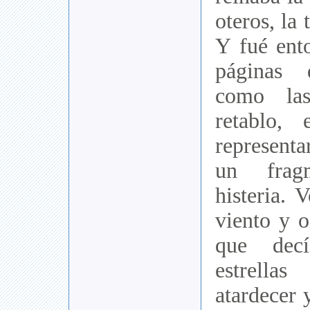
oteros, la 
Y fué ent
páginas 
como la
retablo,
represent
un frag
histeria. 
viento y o
que decí
estrella
atardecer 