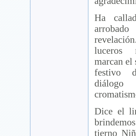
agradecimi
Ha calla
arrobado
revelaci
luceros 
marcan el 
festivo 
diálogo
cromatismo
Dice el l
brindemos 
tierno Ni