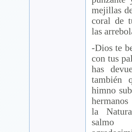
mejillas d
coral de t
las arrebo
-Dios te b
con tus pa
has devu
también q
himno sub
hermanos
la Natur
salmo 