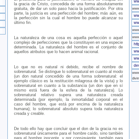
ww
la gracia de Cristo, concedida de una forma absolutamente
gratuita, de dar un solo paso hacia la justificación. Por otra
www
parte, la justicia es una perfección del hombre; más aún, es
ww
la perfección sin la cual el hombre bo puede alcanzar su
último fin.
ww
www.
www
La naturaleza de una cosa es aquella perfección o aquel
complejo de perfecciones que la constituyen en una especie
htt
determinada. La naturaleza del hombre es el conjunto de
ww
aquellos atributos que lo hacen animal racional.
ww
de
Lo que no es natural ni debido, recibe el nombre de
sobrenatural. Se distingue lo sobrenatural en cuanto al modo
www
(un don natural concedido de una forma sobrenatural: el
divi
ejemplo clásico es la restitución milagrosa de la vista) y lo
sobrenatural en cuanto a la substancia (un don que en sí
mismo está fuera de la esfera de la naturaleza). Lo
sobrenatural relativo supera una naturaleza creada
determinada (por ejemplo, la inmortalidad corporal en el
caso del hombre, que está por encima de la naturaleza
humana); lo sobrenatural absoluto supera toda naturaleza
creada y creable.
De todo ello hay que concluir que el don de la gracia no es
sobrenatural únicamente para el hombre caído, sino también
para el hombre inocente, y por consiguiente, también para