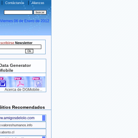
Contáctanos
Alianzas
Viernes 06 de Enero de 2012
scribirse
Newsletter
Data Generator
Mobile
Acerca de DGMobile...
Sitios Recomendados
w.amigosdelolo.com
.valoreshumanos.info
aborto.cl