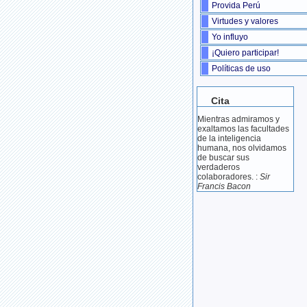
Provida Perú
Virtudes y valores
Yo influyo
¡Quiero participar!
Políticas de uso
Cita
Mientras admiramos y
exaltamos las facultades
de la inteligencia
humana, nos olvidamos
de buscar sus
verdaderos
colaboradores. :
Sir
Francis Bacon