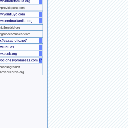
w.vidadefamilia.org
.providaperu.com
w.yoinfluyo.com
w.sembrarfamilia.org
jp2madrid.org
.grupocomunicar.com
p://es.catholic.net/
w.uhu.es
w.aceb.org
vocionesypromesas.com.ar
.consagracion
namisericordia.org