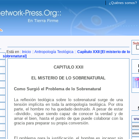
¿Quiénes somos?
Sub
Está en :
Inicio
::
Antropología Teológica
::
Capítulo XXII [El misterio de lo
sobrenatural]
CAPITULO XXII
EL MISTERIO DE LO SOBRENATURAL
Como Surgió el Problema de lo Sobrenatural
La reflexión teológica sobre lo sobrenatural surge de una
tensión implícita en toda la antropología teológica. Por otra
parte, el hombre no ha quedado destruido. A pesar de estar
–dividido-, sigue siendo capaz de conocer la verdad y de
amar el bien, hasta el punto de que puede colaborar con la
ww
gracia para preparar su propia conversión.
www
www.
El problema para la justificación, el hombre es incapaz sin