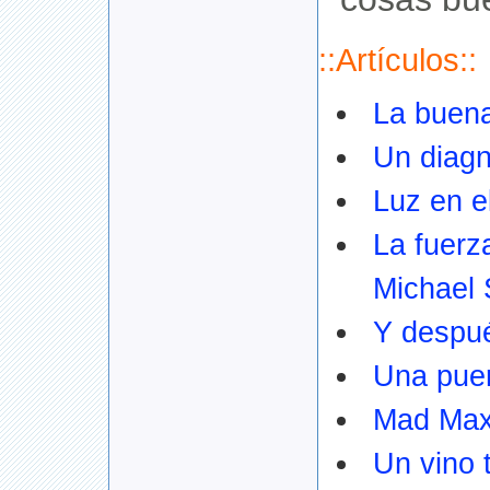
::Artículos::
La buena
Un diagn
Luz en e
La fuerz
Michael
Y despu
Una puer
Mad Max 
Un vino 