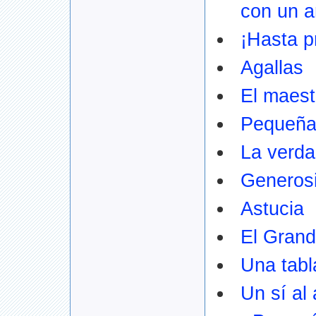
con un an
¡Hasta p
Agallas
El maest
Pequeña
La verda
Generosi
Astucia
El Gran
Una tabl
Un sí al