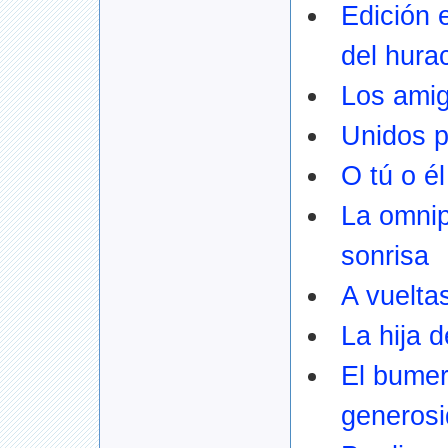
Edición 
del hura
Los amig
Unidos p
O tú o él
La omnip
sonrisa
A vuelta
La hija d
El bumer
generos