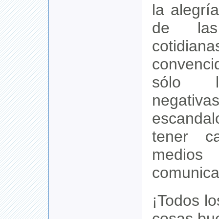
la alegrí
de las 
cotidi
convenc
sólo l
nega
escanda
tener c
med
comunicac
¡Todos l
cosas bu